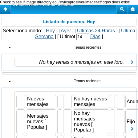
Check to see if image directory eg. /styles/prosilver/imageset/logos does exist!
OnLineWii.es : Temas recientes
Listado de puestos:
Hoy
Selecciona modo: [
Hoy
] [
Ayer
] [
Ultimas 24 Horas
] [
Ultima
Semana
] [ Ultimot
Días
]
Temas recientes
No hay temas o mensajes en este foro.
Temas recientes
Nuevos
No hay nuevos
Anun
mensajes
mensajes
No hay
Mensajes
mensajes
nuevos [
Fijo
nuevos [
Popular ]
Popular ]