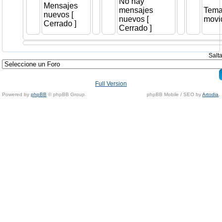
No hay
Mensajes
mensajes
Tem
nuevos [
nuevos [
movi
Cerrado ]
Cerrado ]
Salta
Full Version
Powered by
phpBB
© phpBB Group.
phpBB Mobile / SEO by
Artodia
.