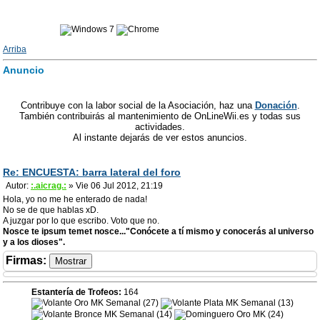
Arriba
Anuncio
Contribuye con la labor social de la Asociación, haz una
Donación
.
También contribuirás al mantenimiento de OnLineWii.es y todas sus
actividades.
Al instante dejarás de ver estos anuncios.
Re: ENCUESTA: barra lateral del foro
Autor:
:.aicrag.:
» Vie 06 Jul 2012, 21:19
Hola, yo no me he enterado de nada!
No se de que hablas xD.
A juzgar por lo que escribo. Voto que no.
Nosce te ipsum temet nosce..."Conócete a tí mismo y conocerás al universo
y a los dioses".
Firmas
:
Estantería de Trofeos:
164