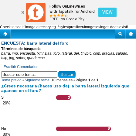
ENCUESTA: barra lateral del foro
Follow OnLineWii.es
with Tapatalk for Android
VIEW
FREE - on Google Play
Check to see if image directory eg. /styles/prosilver/imageset/logos does exist!
ENCUESTA: barra lateral del foro
Términos de búsqueda
barra, img, encuesta, lxmhzlaa, foro, lateral, del, tinypic, com, gracias, saludo,
http, jpg, saber, queríamos
Escribir Comentarios
Tema previo
•
Siguiente tema
10 mensajes • Página
1
de
1
¿Crees necesaria (haces uso de) la barra lateral izquierda que
aparece en el foro?
Si
2
20%
No
8
80%