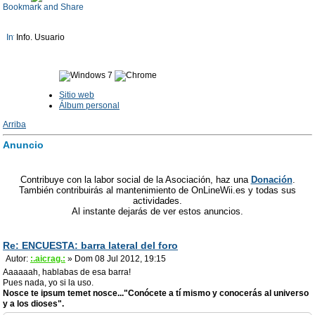
Info. Usuario
Sitio web
Álbum personal
Arriba
Anuncio
Contribuye con la labor social de la Asociación, haz una
Donación
.
También contribuirás al mantenimiento de OnLineWii.es y todas sus
actividades.
Al instante dejarás de ver estos anuncios.
Re: ENCUESTA: barra lateral del foro
Autor:
:.aicrag.:
» Dom 08 Jul 2012, 19:15
Aaaaaah, hablabas de esa barra!
Pues nada, yo si la uso.
Nosce te ipsum temet nosce..."Conócete a tí mismo y conocerás al universo
y a los dioses".