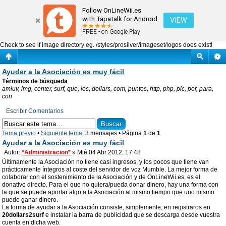
Ayudar a la Asociación es muy fácil
Follow OnLineWii.es
with Tapatalk for Android
VIEW
FREE - on Google Play
Check to see if image directory eg. /styles/prosilver/imageset/logos does exist!
Ayudar a la Asociación es muy fácil
Términos de búsqueda
amluv, img, center, surf, que, los, dollars, com, puntos, http, php, pic, por, para,
con
Escribir Comentarios
Tema previo
•
Siguiente tema
3 mensajes • Página
1
de
1
Ayudar a la Asociación es muy fácil
Autor:
*Administracion*
» Mié 04 Abr 2012, 17:48
Últimamente la Asociación no tiene casi ingresos, y los pocos que tiene van
prácticamente íntegros al coste del servidor de voz Mumble. La mejor forma de
colaborar con el sostenimiento de la Asociación y de OnLineWii.es, es el
donativo directo. Para el que no quiera/pueda donar dinero, hay una forma con
la que se puede aportar algo a la Asociación al mismo tiempo que uno mismo
puede ganar dinero.
La forma de ayudar a la Asociación consiste, simplemente, en registraros en
20dollars2surf
e instalar la barra de publicidad que se descarga desde vuestra
cuenta en dicha web.