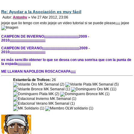
Re: Ayudar a la Asociación es muy fácil
Autor:
Antonhy
» Vie 27 Abr 2012, 23:06
jejeje que lio tengo con esto jejeje un video tutorial si se puede please¡¡¡¡ jejee
CAMPEON DE INVIERNO¡¡¡¡¡¡¡¡¡¡¡¡¡¡¡¡¡¡¡¡¡¡¡¡¡¡¡¡¡2009 -
2010¡¡¡¡¡¡¡¡¡¡¡¡¡¡¡¡¡¡¡¡¡¡¡¡¡¡¡¡¡¡
CAMPEON DE VERANO¡¡¡¡¡¡¡¡¡¡¡¡¡¡¡¡¡¡¡¡¡¡¡¡¡¡¡¡¡¡¡2009 -
2010¡¡¡¡¡¡¡¡¡¡¡¡¡¡¡¡¡¡¡¡¡¡¡¡¡¡¡¡¡¡
es más sencillo obtener lo que se desea con una sonrisa que con la punta de
la espada¡¡¡¡¡¡¡¡¡¡¡
ME LLAMAN NAPOLEON ROSCACHAPA¡¡¡¡
Estantería de Trofeos:
26