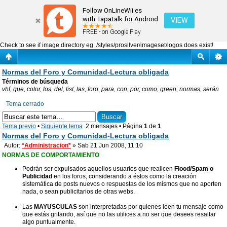
Normas del Foro y Comunidad-Lectura obligada
Follow OnLineWii.es
with Tapatalk for Android
VIEW
FREE - on Google Play
Check to see if image directory eg. /styles/prosilver/imageset/logos does exist!
Normas del Foro y Comunidad-Lectura obligada
Términos de búsqueda
vhf, que, color, los, del, list, las, foro, para, con, por, como, green, normas, serán
Tema cerrado
Tema previo
•
Siguiente tema
2 mensajes • Página
1
de
1
Normas del Foro y Comunidad-Lectura obligada
Autor:
*Administracion*
» Sab 21 Jun 2008, 11:10
NORMAS DE COMPORTAMIENTO
Podrán ser expulsados aquellos usuarios que realicen
Flood/Spam o
Publicidad
en los foros, considerando a éstos como la creación
sistemática de posts nuevos o respuestas de los mismos que no aporten
nada, o sean publicitarios de otras webs.
Las
MAYUSCULAS
son interpretadas por quienes leen tu mensaje como
que estás gritando, así que no las utilices a no ser que desees resaltar
algo puntualmente.