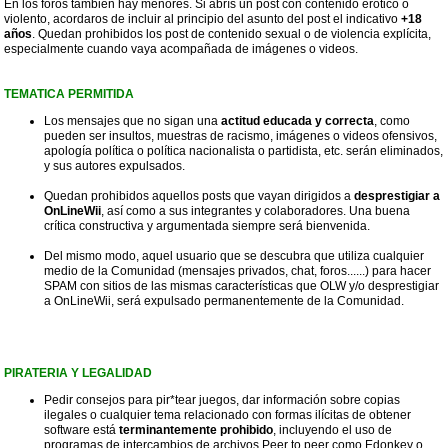
En los foros también hay menores. Si abrís un post con contenido erótico o
violento, acordaros de incluir al principio del asunto del post el indicativo
+18
años
. Quedan prohibidos los post de contenido sexual o de violencia explícita,
especialmente cuando vaya acompañada de imágenes o videos.
TEMATICA PERMITIDA
Los mensajes que no sigan una
actitud educada y correcta
, como
pueden ser insultos, muestras de racismo, imágenes o videos ofensivos,
apología política o política nacionalista o partidista, etc. serán eliminados,
y sus autores expulsados.
Quedan prohibidos aquellos posts que vayan dirigidos a
desprestigiar a
OnLineWii
, así como a sus integrantes y colaboradores. Una buena
crítica constructiva y argumentada siempre será bienvenida.
Del mismo modo, aquel usuario que se descubra que utiliza cualquier
medio de la Comunidad (mensajes privados, chat, foros......) para hacer
SPAM con sitios de las mismas características que OLW y/o desprestigiar
a OnLineWii, será expulsado permanentemente de la Comunidad.
PIRATERIA Y LEGALIDAD
Pedir consejos para pir*tear juegos, dar información sobre copias
ilegales o cualquier tema relacionado con formas ilícitas de obtener
software está
terminantemente prohibido
, incluyendo el uso de
programas de intercambios de archivos Peer to peer como Edonkey o