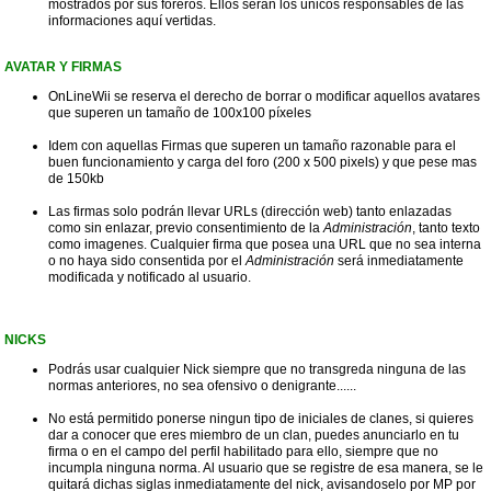
mostrados por sus foreros. Ellos serán los únicos responsables de las
informaciones aquí vertidas.
AVATAR Y FIRMAS
OnLineWii se reserva el derecho de borrar o modificar aquellos avatares
que superen un tamaño de 100x100 píxeles
Idem con aquellas Firmas que superen un tamaño razonable para el
buen funcionamiento y carga del foro (200 x 500 pixels) y que pese mas
de 150kb
Las firmas solo podrán llevar URLs (dirección web) tanto enlazadas
como sin enlazar, previo consentimiento de la
Administración
, tanto texto
como imagenes. Cualquier firma que posea una URL que no sea interna
o no haya sido consentida por el
Administración
será inmediatamente
modificada y notificado al usuario.
NICKS
Podrás usar cualquier Nick siempre que no transgreda ninguna de las
normas anteriores, no sea ofensivo o denigrante......
No está permitido ponerse ningun tipo de iniciales de clanes, si quieres
dar a conocer que eres miembro de un clan, puedes anunciarlo en tu
firma o en el campo del perfil habilitado para ello, siempre que no
incumpla ninguna norma. Al usuario que se registre de esa manera, se le
quitará dichas siglas inmediatamente del nick, avisandoselo por MP por