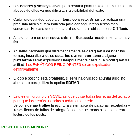
Los
colores y smileys
sirven para resaltar palabras o enfatizar frases, no
abuses de ellos ya que dificultan la visibilidad del texto.
Cada foro está dedicado a un
tema concreto
. Si has de realizar una
pregunta busca el foro indicado para conseguir respuestas más
concretas. En caso que no encuentres su lugar utiliza el foro
Off-Topic
.
Antes de abrir un post nuevo utiliza la
Búsqueda
, puede resultarte muy
útil.
Aquellas personas que sistemáticamente se dediquen a
desviar los
temas, incordiar a otros usuarios o arremeter contra alguna
plataforma
serán expulsados temporalmente hasta que modifiquen su
actitud.
Los FANÁTICOS REINCIDENTES serán expulsados
definitivamente
El doble posting esta prohibido, si se te ha olvidado apuntar algo, no
abras otro post, utiliza la opción
EDITAR
.
Esto es un foro, no un MOVIL, así que utiliza todas las letras del teclado
para que los demás usuarios puedan entenderte
.
Se considerará
trolleo
la escritura sistemática de palabras recortadas y
frases llenas de faltas de ortografía, dado que imposibilitan la buena
lectura de los posts.
RESPETO A LOS MENORES