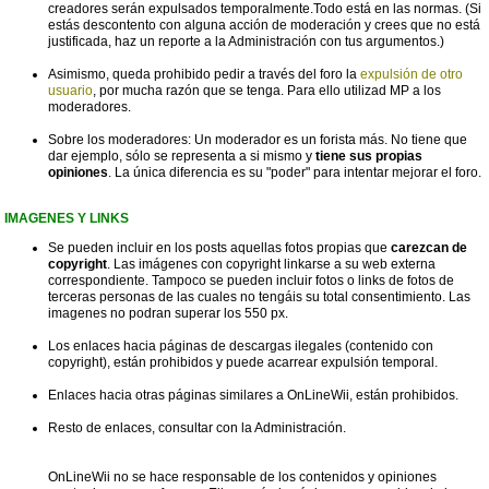
creadores serán expulsados temporalmente.Todo está en las normas. (Si
estás descontento con alguna acción de moderación y crees que no está
justificada, haz un reporte a la Administración con tus argumentos.)
Asimismo, queda prohibido pedir a través del foro la
expulsión de otro
usuario
, por mucha razón que se tenga. Para ello utilizad MP a los
moderadores.
Sobre los moderadores: Un moderador es un forista más. No tiene que
dar ejemplo, sólo se representa a si mismo y
tiene sus propias
opiniones
. La única diferencia es su "poder" para intentar mejorar el foro.
IMAGENES Y LINKS
Se pueden incluir en los posts aquellas fotos propias que
carezcan de
copyright
. Las imágenes con copyright linkarse a su web externa
correspondiente. Tampoco se pueden incluir fotos o links de fotos de
terceras personas de las cuales no tengáis su total consentimiento. Las
imagenes no podran superar los 550 px.
Los enlaces hacia páginas de descargas ilegales (contenido con
copyright), están prohibidos y puede acarrear expulsión temporal.
Enlaces hacia otras páginas similares a OnLineWii, están prohibidos.
Resto de enlaces, consultar con la Administración.
OnLineWii no se hace responsable de los contenidos y opiniones