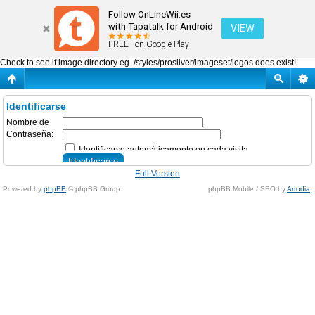
Identificarse
Follow OnLineWii.es
with Tapatalk for Android
VIEW
FREE - on Google Play
Check to see if image directory eg. /styles/prosilver/imageset/logos does exist!
Identificarse
Nombre de
Usuario:
Contraseña:
Identificarse automáticamente en cada visita
Olvidé mi contraseña
Ocultar mi estado de conexión en esta sesión
Full Version
Powered by
phpBB
© phpBB Group.
phpBB Mobile / SEO by
Artodia
.