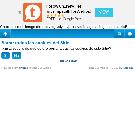
Borrar todas las cookies del Sitio
Follow OnLineWii.es
with Tapatalk for Android
VIEW
FREE - on Google Play
Check to see if image directory eg. /styles/prosilver/imageset/logos does exist!
Borrar todas las cookies del Sitio
¿Está seguro de que quiere borrar todas las cookies de este Sitio?
Full Version
Powered by
phpBB
© phpBB Group.
phpBB Mobile / SEO by
Artodia
.