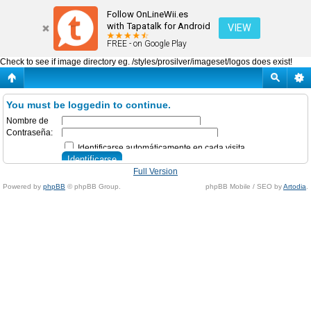
Identificarse
Follow OnLineWii.es
with Tapatalk for Android
VIEW
FREE - on Google Play
Check to see if image directory eg. /styles/prosilver/imageset/logos does exist!
You must be loggedin to continue.
Nombre de
Usuario:
Contraseña:
Identificarse automáticamente en cada visita
Olvidé mi contraseña
Ocultar mi estado de conexión en esta sesión
Full Version
Powered by
phpBB
© phpBB Group.
phpBB Mobile / SEO by
Artodia
.