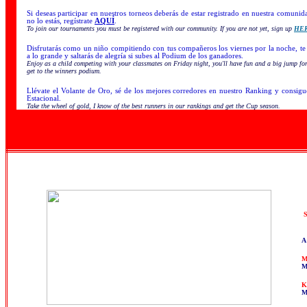
Si deseas participar en nuestros torneos deberás de estar registrado en nuestra comunid
no lo estás, regístrate
AQUÍ
.
To join our tournaments you must be registered with our community. If you are not yet, sign up
HE
Disfrutarás como un niño compitiendo con tus compañeros los viernes por la noche, te 
a lo grande y saltarás de alegría si subes al Podium de los ganadores.
Enjoy as a child competing with your classmates on Friday night, you'll have fun and a big jump for 
get to the winners podium.
Llévate el Volante de Oro, sé de los mejores corredores en nuestro Ranking y consig
Estacional.
Take the wheel of gold, I know of the best runners in our rankings and get the Cup season.
S
A 
M
M
K
M