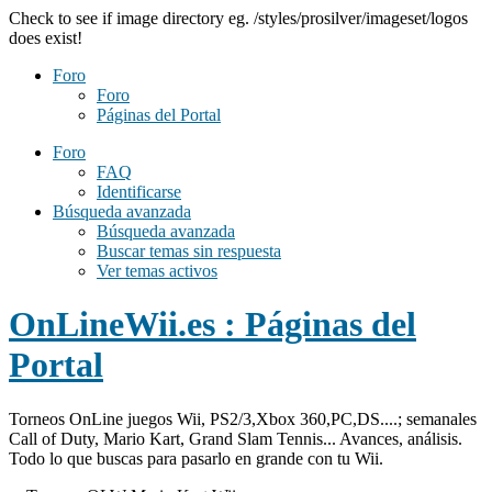
Check to see if image directory eg. /styles/prosilver/imageset/logos
does exist!
Foro
Foro
Páginas del Portal
Foro
FAQ
Identificarse
Búsqueda avanzada
Búsqueda avanzada
Buscar temas sin respuesta
Ver temas activos
OnLineWii.es : Páginas del
Portal
Torneos OnLine juegos Wii, PS2/3,Xbox 360,PC,DS....; semanales
Call of Duty, Mario Kart, Grand Slam Tennis... Avances, análisis.
Todo lo que buscas para pasarlo en grande con tu Wii.