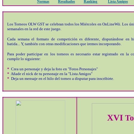
Normas
Resultados
Ranking
Lista Amigos
Los Torneos OLW GST se celebran todos los Miércoles en OnLineWii. Los úni
semanales en la red de este juego.
Cada semana el formato de competición es diferente, disputándose en hie
batida... Y, también con otras modificaciones que iremos incorporando.
Para poder participar en los torneos es necesario estar registrado en la 
cumplir lo siguiente:
*
Crea un personaje y deja la foto en "Fotos Personajes"
*
Añade el nick de tu personaje en la "Lista Amigos"
*
Deja un mensaje en el hilo del torneo a disputar para inscribirte.
XVI
To