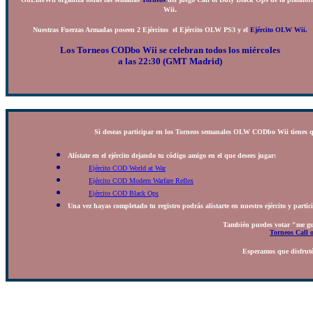
.
Wii
Nuestras Fuerzas Armadas poseen 2 Ejércitos el Ejército OLW PS3 y el
Ejército OLW Wii.
Los Torneos CODbo Wii se celebran todos los miércoles
a las 22:30 (GMT Madrid)
Si deseas participar en los Torneos semanales OLW CODbo Wii tienes 
Alístate en el ejército dejando tu código amigo en el que desees jugar:
Ejército COD World at War
Ejército COD Modern Warfare Reflex
Ejército COD Black Ops
Una vez hayas completado tu registro podrás alistarte en nuestro ejército y parti
También puedes votar "me gu
Torneos Call 
Esperamos que disfrutéi