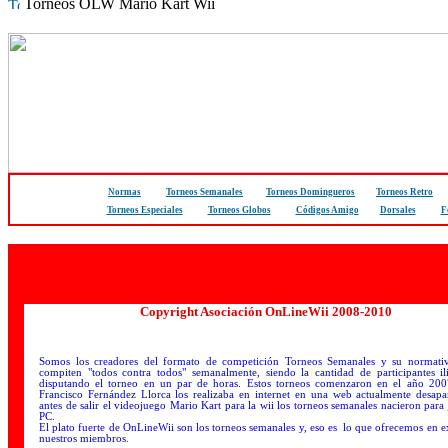
Torneos OLW Mario Kart Wii
Normas
Torneos Semanales
Torneos Domingueros
Torneos Retro
Torneos Especiales
Torneos Globos
Códigos Amigo
Dorsales
F
Copyright Asociación OnLineWii 2008-2010
Somos los creadores del formato de competición Torneos Semanales y su normati
compiten "todos contra todos" semanalmente, siendo la cantidad de participantes il
disputando el torneo en un par de horas. Estos torneos comenzaron en el año 20
Francisco Fernández Llorca los realizaba en internet en una web actualmente desapa
antes de salir el videojuego Mario Kart para la wii los torneos semanales nacieron para
PC.
El plato fuerte de OnLineWii son los torneos semanales y, eso es lo que ofrecemos en e
nuestros miembros.