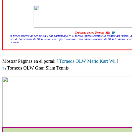
Crónica
s de los Torneos MK
IR
Si tienes madera de periodista y haz participado en el torneo, puedes escribir la crónica del mismo. 
mas dicharacheros de OLW. Solo tienes que comunicar a los administradores de OLW tu deseo de rea
privado.
Mostrar Páginas en el portal: [
Torneos OLW Mario Kart Wii
]
Torneos OLW Gran Slam Tennis