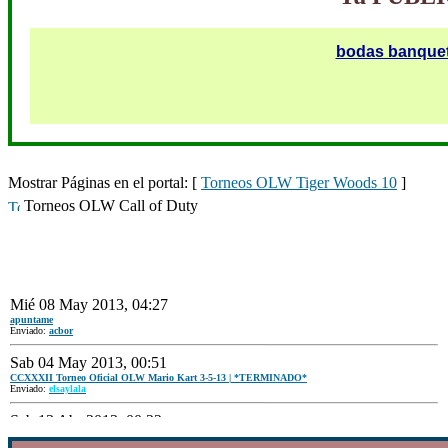
bodas banque
Mostrar Páginas en el portal: [
Torneos OLW Tiger Woods 10
]
Torneos OLW Call of Duty
Mié 08 May 2013, 04:27
apuntame
Enviado:
acbor
Sab 04 May 2013, 00:51
CCXXXII Torneo Oficial OLW Mario Kart 3-5-13 | *TERMINADO*
Enviado:
elsaylala
Sab 13 Abr 2013, 00:22
CCXXXI Torneo Oficial OLW Mario Kart 19-4-13 | *TERMINADO*
Enviado:
elsaylala