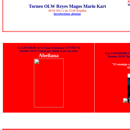
P
M
Torneo OLW Reyes Magos Mario Kart
06-01-2011 a las 22:00 (España)
Inscripciones abiertas
El GANADOR de la Copa Estacional OTOÑO'10
Torneos OLW Semanales Mario Kart, ha sido:
Los GANADORES de
Abellana
Torneos OLW Dom
"El enemigo ya
Ab