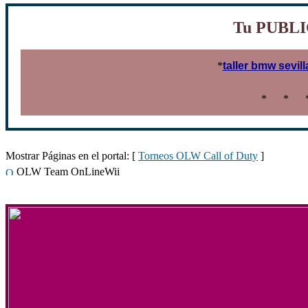
Tu PUBLI
*
taller bmw sevill
*
*
Mostrar Páginas en el portal: [
Torneos OLW Call of Duty
]
OLW Team OnLineWii