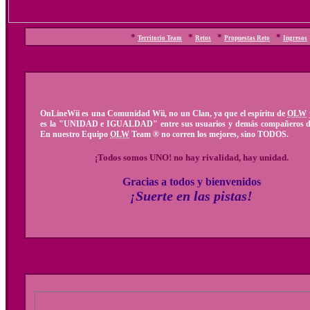
*
*
*
*
Territorio Team
Retos
Propuestas Reto
Ingresos
OnLineWii es una Comunidad Wii, no un Clan, ya que el espíritu de
OLW
es la "UNIDAD e IGUALDAD" entre sus usuarios y demás compañeros de
En nuestro Equipo
OLW
Team ® no corren los mejores, sino TODOS.
¡Todos somos UNO! no hay rivalidad, hay unidad
.
Gracias a todos y bienvenidos
¡Suerte en las pistas!