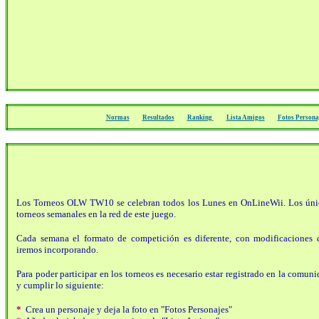
Normas
Resultados
Ranking
Lista Amigos
Fotos Persona
Los Torneos OLW TW10 se celebran todos los Lunes en OnLineWii. Los úni
torneos semanales en la red de este juego.
Cada semana el formato de competición es diferente, con modificaciones 
iremos incorporando.
Para poder participar en los torneos es necesario estar registrado en la comun
y cumplir lo siguiente:
*
Crea un personaje y deja la foto en "Fotos Personajes"