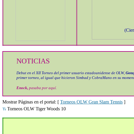
(Cier
NOTICIAS
Debut en el XII Torneo del primer usuario estadounidense de OLW,
Gota
primer torneo, al igual que hicieron Simbad y CobraMano en su momento
Enock,
pasaba por aquí.
Mostrar Páginas en el portal: [
Torneos OLW Gran Slam Tennis
]
Torneos OLW Tiger Woods 10