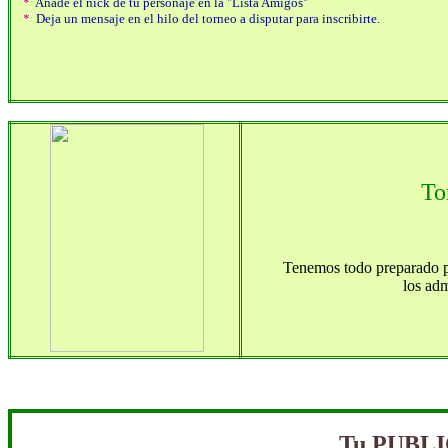
*
Añade el nick de tu personaje en la "Lista Amigos"
*
Deja un mensaje en el hilo del torneo a disputar para inscribirte.
To
Tenemos todo preparado pa
los adm
Tu PUBLI