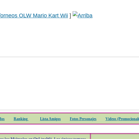
Torneos OLW Mario Kart Wii
]
dos
Ranking
Lista Amigos
Fotos Personajes
Videos (Promocionale
s los Miércoles en OnLineWii. Los únicos torneos