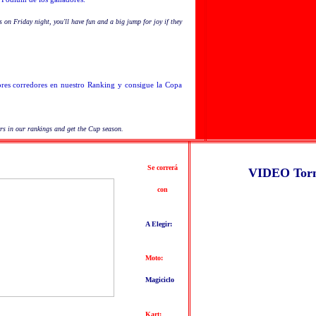
 on Friday night, you'll have fun and a big jump for joy if they
ores corredores en nuestro Ranking y consigue la Copa
ers in our rankings and get the Cup season.
Se correrá
VIDEO Tor
con
A Elegir:
Moto:
Magiciclo
Kart: