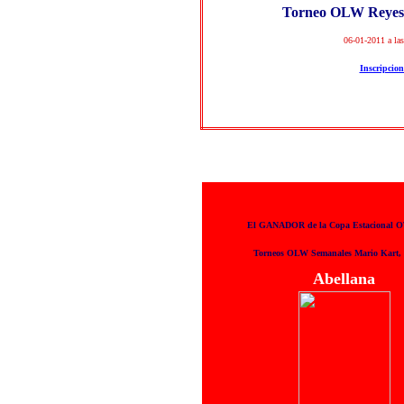
Torneo OLW Reyes
06-01-2011 a las
Inscripcion
El GANADOR de la Copa Estacional 
Torneos OLW Semanales Mario Kart, 
Abellana