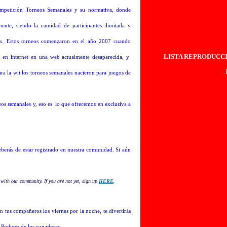
mpetición Torneos Semanales y su normativa, donde
nte, siendo la cantidad de participantes ilimitada y
as. Estos torneos comenzaron en el año 2007 cuando
LISTA REPRODUCC
a en internet en una web actualmente desaparecida, y
ara la wii los torneos semanales nacieron para juegos de
eos semanales y, eso es lo que ofrecemos en exclusiva a
deberás de estar registrado en nuestra comunidad. Si aún
with our community. If you are not yet, sign up
HERE
.
 tus compañeros los viernes por la noche, te divertirás
al Podium de los ganadores.