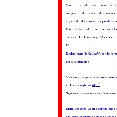
Somos los creadores del formato de co
compiten "todos contra todos" semanalme
disputando el torneo en un par de hor
Francisco Fernández Llorca los realizab
antes de salir el videojuego Mario Kart p
PC.
El plato fuerte de OnLineWii son los torn
nuestros miembros.
Si deseas participar en nuestros torneos 
no lo estás, regístrate
AQUÍ
.
To join our tournaments you must be registered 
Disfrutarás como un niño compitiendo con
a lo grande y saltarás de alegría si subes 