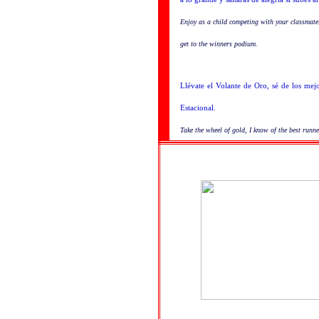
Enjoy as a child competing with your classmates
get to the winners podium.
Llévate el Volante de Oro, sé de los mej
Estacional.
Take the wheel of gold, I know of the best runn