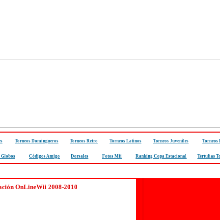
es
Torneos Domingueros
Torneos Retro
Torneos Latinos
Torneos Juveniles
Torneos
 Globos
Códigos Amigo
Dorsales
Fotos Mii
Ranking Copa Estacional
Tertulias T
ación OnLineWii 2008-2010