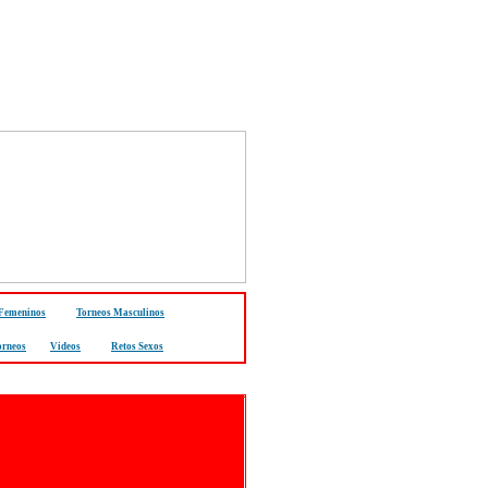
 Femeninos
Torneos Masculinos
orneos
Videos
Retos Sexos