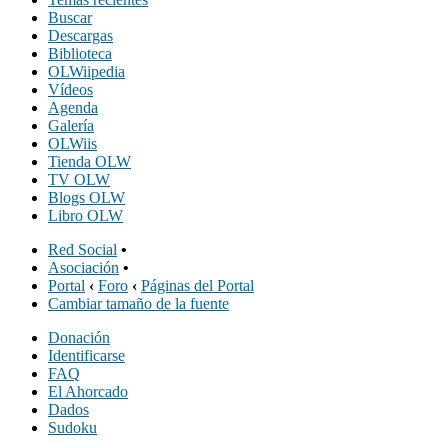
Buscar
Descargas
Biblioteca
OLWiipedia
Vídeos
Agenda
Galería
OLWiis
Tienda OLW
TV OLW
Blogs OLW
Libro OLW
Red Social
•
Asociación
•
Portal
‹
Foro
‹
Páginas del Portal
Cambiar tamaño de la fuente
Donación
Identificarse
FAQ
El Ahorcado
Dados
Sudoku