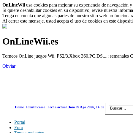
OnLineWii
usa cookies para mejorar su experiencia de navegación y 
Si quiere deshabilitar cookies en su dispositivo, revise nuestra inform
Tenga en cuenta que algunas partes de nuestro sitio web no funcionará 
Al cerrar este mensaje, usted acepta el uso de cookies en este disposi
OnLineWii.es
Torneos OnLine juegos Wii, PS2/3,Xbox 360,PC,DS....; semanales Call
Obviar
Home
Identificarse
Fecha actual Dom 09 Ago 2026, 14:55
Portal
Foro
Temas recientes