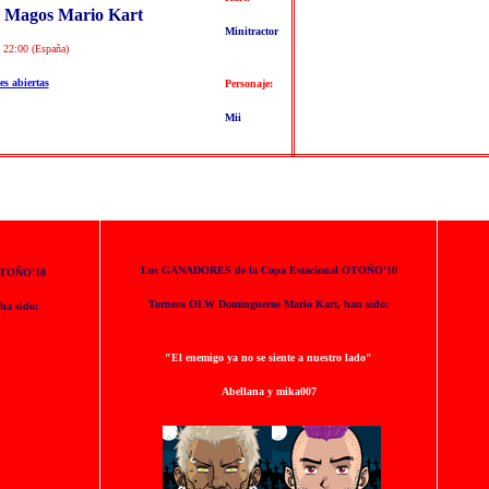
 Magos Mario Kart
Minitractor
 22:00 (España)
es abiertas
Personaje:
Mii
Los GANADORES de la Copa Estacional OTOÑO'10
OTOÑO'10
Torneos OLW Domingueros Mario Kart, han sido:
ha sido:
"El enemigo ya no se siente a nuestro lado"
Abellana y mika007