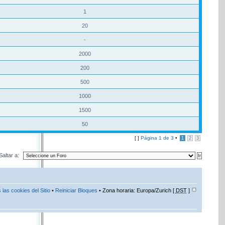
1
20
-
2000
200
500
1000
1500
50
[ ]
Página
1
de
3
•
1
2
3
Saltar a:
 las cookies del Sitio
•
Reiniciar Bloques
• Zona horaria: Europa/Zurich [
DST
]