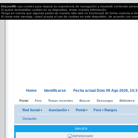
OnLineWii
usa cookies para mejorar su experiencia de navegación y mostrarle contenido perso
Si quiere deshabilitar cookies en su dispositivo, revise nuestra información.
Tenga en cuenta que algunas partes de nuestro sitio web no funcionará de forma correcta si des
Al cerrar este mensaje, usted acepta el uso de cookies en este dispositivo, de acuerdo con nue
OnLineWii.es
Torneos OnLine juegos Wii, PS2/3,Xbox 360,PC,DS....; semanales Call of Duty, Mar
tu Wii.
Home
Identificarse
Fecha actual Dom 09 Ago 2026, 14:3
Portal
Foro
Temas recientes
Buscar
Descargas
Biblioteca
Red Social
•
Asociación
•
Portal
‹
Foro
‹
Rangos
Donación
IMAGEN