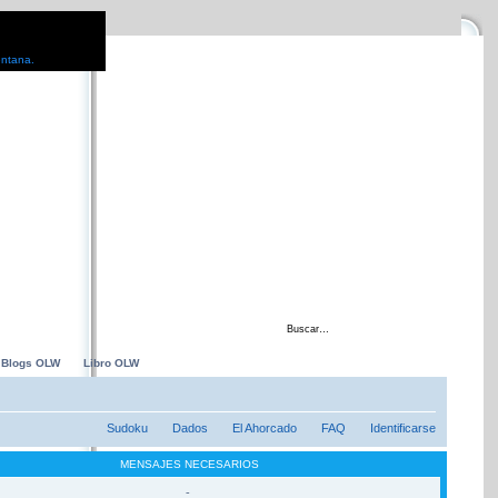
entana.
 con
Blogs OLW
Libro OLW
Sudoku
Dados
El Ahorcado
FAQ
Identificarse
MENSAJES NECESARIOS
-