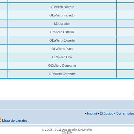
OLWiiero Novato
OLWiiero Iniciado
Moderador
OlWiiero Estrella
OLWiiero Experto
OLWiiero Plata
OLWiiero Oro
OLWiiero Diamante
OLWiiero Aprendiz
•
Imprint
•
El Equipo
•
Borrar todas
Lista de canales
© 2008 - 2011 Asociación OnLineWii