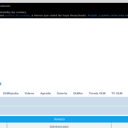
nalizado.
habilita las cookies.
stra
política de cookies
, a menos que usted las haya desactivado.
Acepto, y quiero cerrar esta v
io Kart, Grand Slam Tennis... Avances, análisis. Todo lo que buscas para pasarlo en grande
3
OLWiipedia
Vídeos
Agenda
Galería
OLWiis
Tienda OLW
TV OLW
RANGO
Administrador