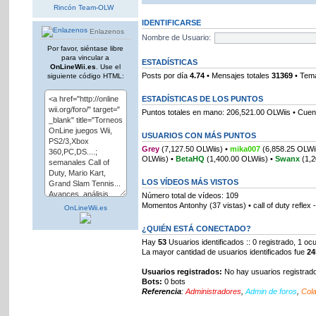
Rincón Team-OLW
IDENTIFICARSE
Enlazenos
Nombre de Usuario:
Por favor, siéntase libre
para vincular a
ESTADÍSTICAS
OnLineWii.es
. Use el
Posts por día
4.74
• Mensajes totales
31369
• Tema
siguiente código HTML:
ESTADÍSTICAS DE LOS PUNTOS
Puntos totales en mano: 206,521.00 OLWiis • Cuent
USUARIOS CON MÁS PUNTOS
Grey
(7,127.50 OLWiis) •
mika007
(6,858.25 OLWi
OLWiis) •
BetaHQ
(1,400.00 OLWiis) •
Swanx
(1,2
LOS VÍDEOS MÁS VISTOS
Número total de vídeos: 109
Momentos Antonhy (37 vistas) • call of duty reflex
OnLineWii.es
¿QUIÉN ESTÁ CONECTADO?
Hay
53
Usuarios identificados :: 0 registrado, 1 oc
La mayor cantidad de usuarios identificados fue
24
Usuarios registrados:
No hay usuarios registrado
Bots:
0 bots
Referencia
:
Administradores
,
Admin de foros
,
Col