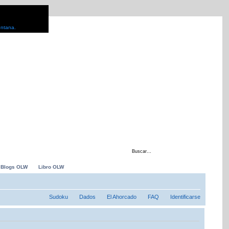
entana.
 con
Blogs OLW
Libro OLW
Sudoku
Dados
El Ahorcado
FAQ
Identificarse