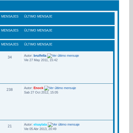
MENSAJES
ÚLTIMO MENSAJE
MENSAJES
ÚLTIMO MENSAJE
MENSAJES
ÚLTIMO MENSAJE
Autor:
brulfella
34
Vie 27 May 2011, 15:42
Autor:
Enock
238
Sab 27 Oct 2012, 15:05
Autor:
elsaylala
21
Vie 05 Abr 2013, 20:49