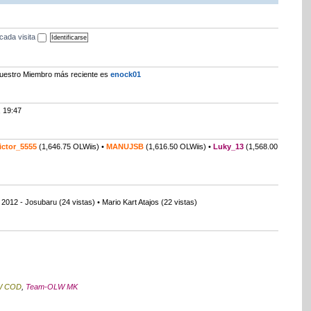
cada visita
 Nuestro Miembro más reciente es
enock01
, 19:47
ictor_5555
(1,646.75 OLWiis) •
MANUJSB
(1,616.50 OLWiis) •
Luky_13
(1,568.00
2012 - Josubaru (24 vistas) • Mario Kart Atajos (22 vistas)
W COD
,
Team-OLW MK