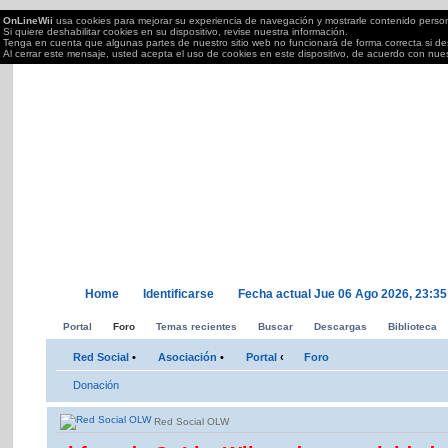
OnLineWii
usa cookies para mejorar su experiencia de navegación y mostrarle contenido perso
Si quiere deshabilitar cookies en su dispositivo, revise nuestra información.
Tenga en cuenta que algunas partes de nuestro sitio web no funcionará de forma correcta si des
Al cerrar este mensaje, usted acepta el uso de cookies en este dispositivo, de acuerdo con nue
OnLineWii.es
Torneos OnLine juegos Wii, PS2/3,Xbox 360,PC,DS....; semanales Call of Duty, Mar
tu Wii.
Home
Identificarse
Fecha actual Jue 06 Ago 2026, 23:35
Portal
Foro
Temas recientes
Buscar
Descargas
Biblioteca
Red Social
•
Asociación
•
Portal
‹
Foro
Donación
Red Social OLW