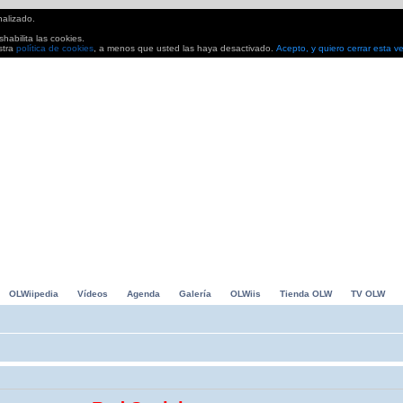
nalizado.
habilita las cookies.
stra
política de cookies
, a menos que usted las haya desactivado.
Acepto, y quiero cerrar esta v
io Kart, Grand Slam Tennis... Avances, análisis. Todo lo que buscas para pasarlo en grande
OLWiipedia
Vídeos
Agenda
Galería
OLWiis
Tienda OLW
TV OLW