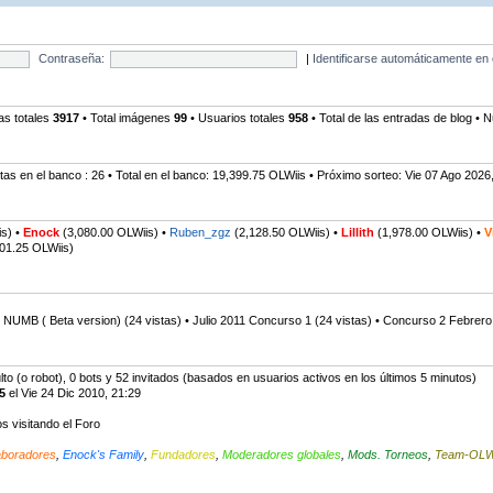
Contraseña:
|
Identificarse automáticamente en 
s totales
3917
• Total imágenes
99
• Usuarios totales
958
• Total de las entradas de blog •
as en el banco : 26 • Total en el banco: 19,399.75 OLWiis • Próximo sorteo: Vie 07 Ago 2026
is) •
Enock
(3,080.00 OLWiis) •
Ruben_zgz
(2,128.50 OLWiis) •
Lillith
(1,978.00 OLWiis) •
V
01.25 OLWiis)
 - NUMB ( Beta version) (24 vistas) • Julio 2011 Concurso 1 (24 vistas) • Concurso 2 Febrero 
ulto (o robot), 0 bots y 52 invitados (basados en usuarios activos en los últimos 5 minutos)
5
el Vie 24 Dic 2010, 21:29
s visitando el Foro
aboradores
,
Enock's Family
,
Fundadores
,
Moderadores globales
,
Mods. Torneos
,
Team-OL