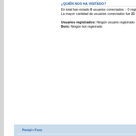
¿QUIÉN NOS HA VISITADO?
En total han estado
0
usuarios conectados :: 0 regi
La mayor cantidad de usuarios conectados fue
21
Usuarios registrados:
Ningún usuario registrado
Bots:
Ningún bot registrado
Portal
‹
Foro