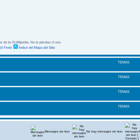
s de la OLWiipedia. No te pierdas ni uno.
S Feed
Índice del Mapa del Sitio
TEMAS
TEMAS
TEMAS
TEMAS
Mensajes sin leer
No hay mensajes sin leer