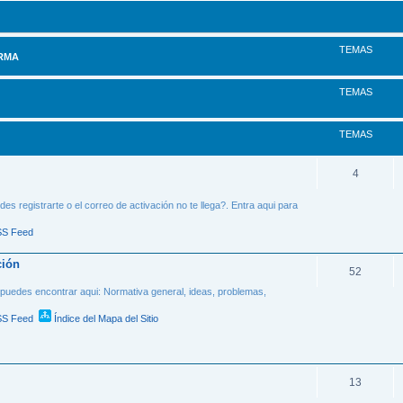
TEMAS
ORMA
TEMAS
TEMAS
4
es registrarte o el correo de activación no te llega?. Entra aqui para
S Feed
ción
52
 puedes encontrar aqui: Normativa general, ideas, problemas,
S Feed
Índice del Mapa del Sitio
13