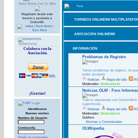
Gana Dinero Con Tu Web
Foro
Registrate desde este
+
banner y ayudarás a
TORNEOS ONLINEWII MULTIPLATAF
OnlineWii.
+
ASOCIACIÓN ONLINEWII
DONATIVOS
-
Colabora con la
INFORMACIÓN
Asociación.
Problemas de Registro
Tienes problemas de registro, no pued
poder ayudarte.
Noticias
Mapa del sitio
RS
Moderador:
Moderadores
Noticias OLW - Foro Informa
¡Gracias!
Todo lo relacionado con OnLineWii lo
Login
sugerencias....
Identificarse
Noticias
Mapa del sitio
RS
Buenas noches
Moderador:
Moderadores
Subforo:
Nombre de Usuario:
Normas y Comunicados
Contraseña:
OLWiipedia
Olvidé mi contraseña