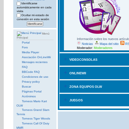
Identificarse
automáticamente en cada
visita
Ocultar mi estado de
conexión en esta sesión
Menú
Principal
Información sobre los nuevos artículo
Portal
Noticias
Mapa del sitio
RS
Foro
Moderador:
Moderadores
Media Player
Asociación OnLineWii
+
VIDEOCONSOLAS
Mensajes recientes
FAQ
+
BBCode FAQ
ONLINEWII
Condiciones de uso
Privacy policy
+
Buscar
ZONA EQUIPOS OLW
Páginas Portal
Acrónimos
+
JUEGOS
Torneos Mario Kart
OLW
Torneos Grand Slam
Tennis
Torneos Tiger Woods
Torneos Call Of Duty
MWR