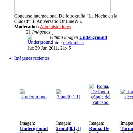
Concurso internacional De fotrografía "La Noche en la
Ciudad" III Aniversario OnLineWii.
Moderador:
Administradores
21
Imágenes
Última imagen
Underground
Autor:
davidmitsu
Jue 30 Jun 2011, 21:45
Imágenes recientes
Imagen:
Imagen:
Imagen:
Image
Underground
2rand[0,1,1]
Roma. De
Torme