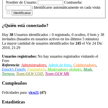
Nombre de Usuario:
Contraseña:
|
Identificarse automáticamente en cada visita
¿Quién está conectado?
Hay
38
Usuarios identificados :: 0 registrado, 0 ocultos, 0 bots y 38
invitados (basados en usuarios activos en los últimos 5 minutos)
La mayor cantidad de usuarios identificados fue
245
el Vie 24 Dic
2010, 21:29
Usuarios registrados:
No hay usuarios registrados visitando el
Foro
Referencia
:
Administradores
,
Admin de foros
,
Colaboradores
,
Enock's Family
,
Fundadores
,
Moderadores globales
,
Mods.
Torneos
,
Team-OLW COD
,
Team-OLW MK
Cumpleaños
Felicidades para:
vico21
(47)
Estadísticas