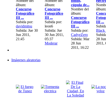
Nombre del
Nombre del
fondo,
electr
álbum:
álbum:
cúpula de...
Nombr
Concurso
Concurso
Nombre del
álbum
Fotográfico
Fotográfico
álbum:
Concu
III ...
III ...
Concurso
Fotog
Subida por:
Subida por:
Fotográfico
III ...
davidmitsu
leon6
III ...
Subida
Subida: Jue 30
Subida: Jue
Subida por:
Black
Jun 2011,
30 Jun 2011,
CadyeZero
Subid
21:45
05:37
Subida: Mar
28 Jun
Moderar
28 Jun
2011, 
2011, 16:22
Imágenes aleatorias