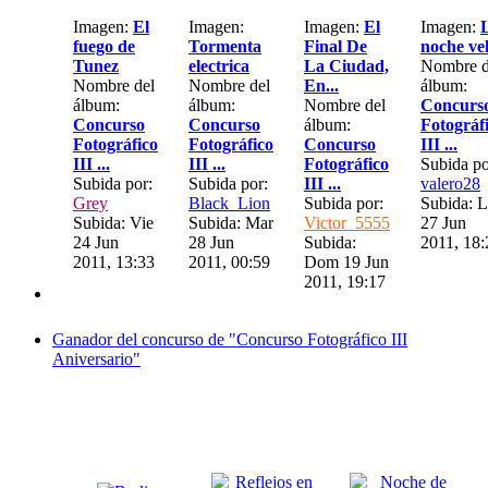
Imagen:
El
Imagen:
Imagen:
El
Imagen:
fuego de
Tormenta
Final De
noche ve
Tunez
electrica
La Ciudad,
Nombre d
Nombre del
Nombre del
En...
álbum:
álbum:
álbum:
Nombre del
Concurs
Concurso
Concurso
álbum:
Fotográf
Fotográfico
Fotográfico
Concurso
III ...
III ...
III ...
Fotográfico
Subida po
Subida por:
Subida por:
III ...
valero28
Grey
Black_Lion
Subida por:
Subida: 
Subida: Vie
Subida: Mar
Victor_5555
27 Jun
24 Jun
28 Jun
Subida:
2011, 18:
2011, 13:33
2011, 00:59
Dom 19 Jun
2011, 19:17
Ganador del concurso de "Concurso Fotográfico III
Aniversario"