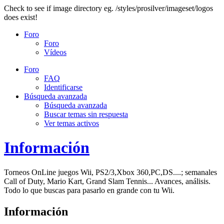
Check to see if image directory eg. /styles/prosilver/imageset/logos
does exist!
Foro
Foro
Vídeos
Foro
FAQ
Identificarse
Búsqueda avanzada
Búsqueda avanzada
Buscar temas sin respuesta
Ver temas activos
Información
Torneos OnLine juegos Wii, PS2/3,Xbox 360,PC,DS....; semanales
Call of Duty, Mario Kart, Grand Slam Tennis... Avances, análisis.
Todo lo que buscas para pasarlo en grande con tu Wii.
Información