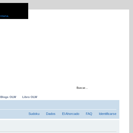
entana.
 con
Blogs OLW
Libro OLW
Sudoku
Dados
El Ahorcado
FAQ
Identificarse