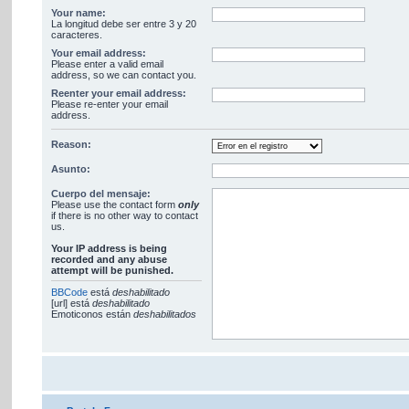
Your name:
La longitud debe ser entre 3 y 20
caracteres.
Your email address:
Please enter a valid email
address, so we can contact you.
Reenter your email address:
Please re-enter your email
address.
Reason:
Asunto:
Cuerpo del mensaje:
Please use the contact form
only
if there is no other way to contact
us.
Your ΙΡ address is being
recorded and any abuse
attempt will be punished.
BBCode
está
deshabilitado
[url] está
deshabilitado
Emoticonos están
deshabilitados