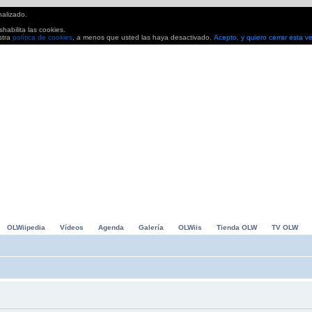
nalizado.
habilita las cookies.
stra
política de cookies
, a menos que usted las haya desactivado.
Acepto, y quiero cerrar esta v
io Kart, Grand Slam Tennis... Avances, análisis. Todo lo que buscas para pasarlo en grande
1
OLWiipedia
Vídeos
Agenda
Galería
OLWiis
Tienda OLW
TV OLW