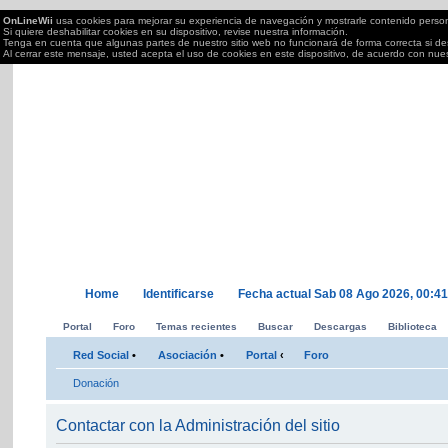
OnLineWii
usa cookies para mejorar su experiencia de navegación y mostrarle contenido perso
Si quiere deshabilitar cookies en su dispositivo, revise nuestra información.
Tenga en cuenta que algunas partes de nuestro sitio web no funcionará de forma correcta si des
Al cerrar este mensaje, usted acepta el uso de cookies en este dispositivo, de acuerdo con nue
OnLineWii.es
Torneos OnLine juegos Wii, PS2/3,Xbox 360,PC,DS....; semanales Call of Duty, Mar
tu Wii.
Home
Identificarse
Fecha actual Sab 08 Ago 2026, 00:4
Portal
Foro
Temas recientes
Buscar
Descargas
Biblioteca
Red Social
•
Asociación
•
Portal
‹
Foro
Donación
Contactar con la Administración del sitio