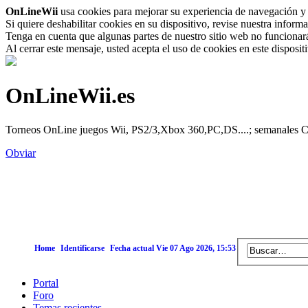
OnLineWii
usa cookies para mejorar su experiencia de navegación y 
Si quiere deshabilitar cookies en su dispositivo, revise nuestra inform
Tenga en cuenta que algunas partes de nuestro sitio web no funcionará 
Al cerrar este mensaje, usted acepta el uso de cookies en este disposi
OnLineWii.es
Torneos OnLine juegos Wii, PS2/3,Xbox 360,PC,DS....; semanales Call
Obviar
Home
Identificarse
Fecha actual Vie 07 Ago 2026, 15:53
Portal
Foro
Temas recientes