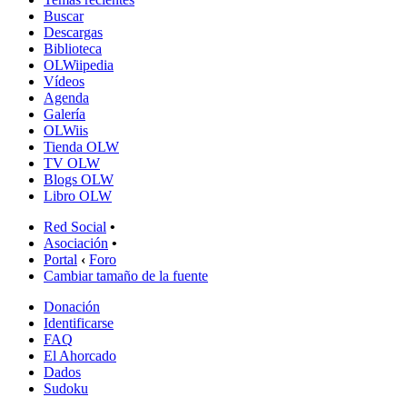
Buscar
Descargas
Biblioteca
OLWiipedia
Vídeos
Agenda
Galería
OLWiis
Tienda OLW
TV OLW
Blogs OLW
Libro OLW
Red Social
•
Asociación
•
Portal
‹
Foro
Cambiar tamaño de la fuente
Donación
Identificarse
FAQ
El Ahorcado
Dados
Sudoku